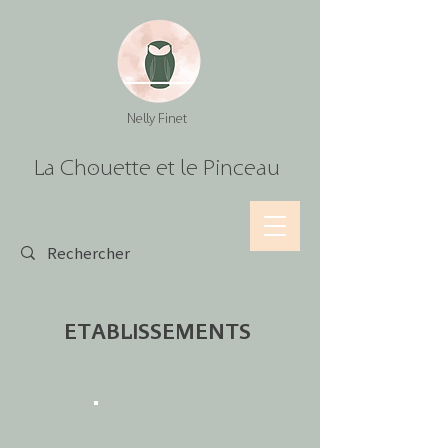
Nelly Finet
La Chouette et le Pinceau
ETABLISSEMENTS