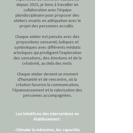
depuis 2015, je tiens à travailler en
collaboration avec l'équipe
pluridisciplinaire pour proposer des
ateliers vivants en adéquation avec le
projet des personnes accuillis.
Chaque atelier est pensée avec des
propositions sensoriel, ludiques et
symboliques avec différents médiats
artistiques qui priviligient l'exploration
des sensations, des émotions et de la
créativité, au delà des mots.
Chaque atelier devient un moment
d'humanité et de rencontre, où la
création favorise la communication,
l'épanouissement et la valorisation des
personnes accompagnées.
Les bénéfices des interventions en
établissement :
-Stimuler la mémoires, les capacités