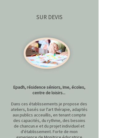
SUR DEVIS
Epadh, résidence séniors, Ime, écoles,
centre de loisirs...
Dans ces établissements je propose des
ateliers, basés sur l'art thérapie, adaptés
aux publics acceuillis, en tenant compte
des capacités, du rythme, des besoins
de chancun.e et du projet individuel et
d'établissement. Forte de mon
experience de Monitrice éducatrice